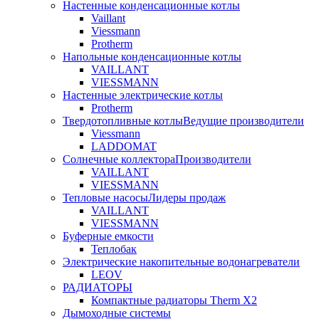
Настенные конденсационные котлы
Vaillant
Viessmann
Protherm
Напольные конденсационные котлы
VAILLANT
VIESSMANN
Настенные электрические котлы
Protherm
Твердотопливные котлы
Ведущие производители
Viessmann
LADDOMAT
Солнечные коллектора
Производители
VAILLANT
VIESSMANN
Тепловые насосы
Лидеры продаж
VAILLANT
VIESSMANN
Буферные емкости
Теплобак
Электрические накопительные водонагреватели
LEOV
РАДИАТОРЫ
Компактные радиаторы Therm X2
Дымоходные системы