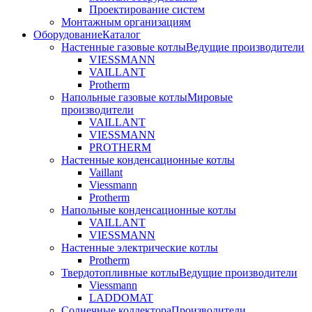
Проектирование систем
Монтажным организациям
Оборудование
Каталог
Настенные газовые котлы
Ведущие производители
VIESSMANN
VAILLANT
Protherm
Напольные газовые котлы
Мировые
производители
VAILLANT
VIESSMANN
PROTHERM
Настенные конденсационные котлы
Vaillant
Viessmann
Protherm
Напольные конденсационные котлы
VAILLANT
VIESSMANN
Настенные электрические котлы
Protherm
Твердотопливные котлы
Ведущие производители
Viessmann
LADDOMAT
Солнечные коллектора
Производители