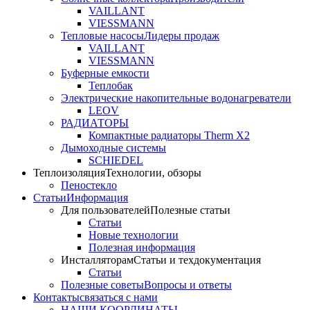
VAILLANT
VIESSMANN
Тепловые насосы
Лидеры продаж
VAILLANT
VIESSMANN
Буферные емкости
Теплобак
Электрические накопительные водонагреватели
LEOV
РАДИАТОРЫ
Компактные радиаторы Therm X2
Дымоходные системы
SCHIEDEL
Теплоизоляция
Технологии, обзоры
Пеностекло
Статьи
Информация
Для пользователей
Полезные статьи
Статьи
Новые технологии
Полезная информация
Инсталляторам
Статьи и техдокументация
Статьи
Полезные советы
Вопросы и ответы
Контакты
связаться с нами
НАШИ КООРДИНАТЫ