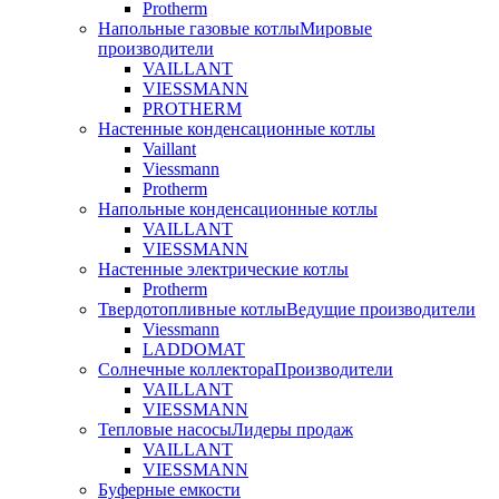
Protherm
Напольные газовые котлы
Мировые
производители
VAILLANT
VIESSMANN
PROTHERM
Настенные конденсационные котлы
Vaillant
Viessmann
Protherm
Напольные конденсационные котлы
VAILLANT
VIESSMANN
Настенные электрические котлы
Protherm
Твердотопливные котлы
Ведущие производители
Viessmann
LADDOMAT
Солнечные коллектора
Производители
VAILLANT
VIESSMANN
Тепловые насосы
Лидеры продаж
VAILLANT
VIESSMANN
Буферные емкости