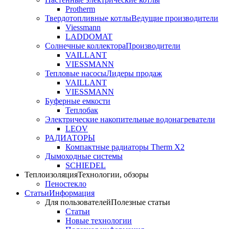
Protherm
Твердотопливные котлы
Ведущие производители
Viessmann
LADDOMAT
Солнечные коллектора
Производители
VAILLANT
VIESSMANN
Тепловые насосы
Лидеры продаж
VAILLANT
VIESSMANN
Буферные емкости
Теплобак
Электрические накопительные водонагреватели
LEOV
РАДИАТОРЫ
Компактные радиаторы Therm X2
Дымоходные системы
SCHIEDEL
Теплоизоляция
Технологии, обзоры
Пеностекло
Статьи
Информация
Для пользователей
Полезные статьи
Статьи
Новые технологии