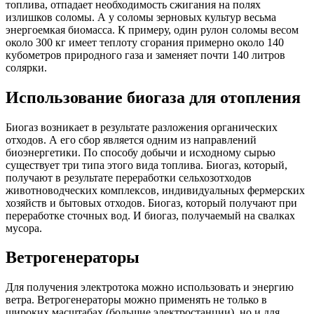
топлива, отпадает необходимость сжигания на полях
излишков соломы. А у соломы зерновых культур весьма
энергоемкая биомасса. К примеру, один рулон соломы весом
около 300 кг имеет теплоту сгорания примерно около 140
кубометров природного газа и заменяет почти 140 литров
солярки.
Использование биогаза для отопления
Биогаз возникает в результате разложения органических
отходов. А его сбор является одним из направлений
биоэнергетики. По способу добычи и исходному сырью
существует три типа этого вида топлива. Биогаз, который,
получают в результате переработки сельхозотходов
животноводческих комплексов, индивидуальных фермерских
хозяйств и бытовых отходов. Биогаз, который получают при
переработке сточных вод. И биогаз, получаемый на свалках
мусора.
Ветрогенераторы
Для получения электротока можно использовать и энергию
ветра. Ветрогенераторы можно применять не только в
широких масштабах (большие электростанции), но и для